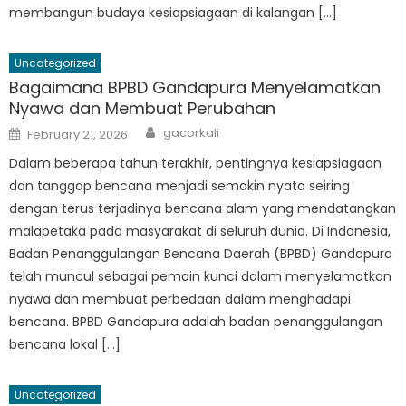
membangun budaya kesiapsiagaan di kalangan […]
Uncategorized
Bagaimana BPBD Gandapura Menyelamatkan
Nyawa dan Membuat Perubahan
Author
Posted
gacorkali
February 21, 2026
on
Dalam beberapa tahun terakhir, pentingnya kesiapsiagaan
dan tanggap bencana menjadi semakin nyata seiring
dengan terus terjadinya bencana alam yang mendatangkan
malapetaka pada masyarakat di seluruh dunia. Di Indonesia,
Badan Penanggulangan Bencana Daerah (BPBD) Gandapura
telah muncul sebagai pemain kunci dalam menyelamatkan
nyawa dan membuat perbedaan dalam menghadapi
bencana. BPBD Gandapura adalah badan penanggulangan
bencana lokal […]
Uncategorized