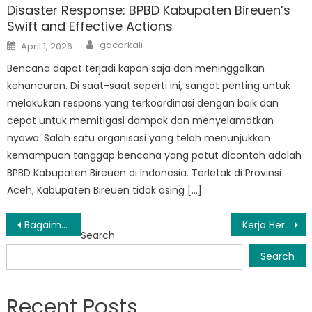
Disaster Response: BPBD Kabupaten Bireuen’s
Swift and Effective Actions
Author
Posted
gacorkali
April 1, 2026
on
Bencana dapat terjadi kapan saja dan meninggalkan
kehancuran. Di saat-saat seperti ini, sangat penting untuk
melakukan respons yang terkoordinasi dengan baik dan
cepat untuk memitigasi dampak dan menyelamatkan
nyawa. Salah satu organisasi yang telah menunjukkan
kemampuan tanggap bencana yang patut dicontoh adalah
BPBD Kabupaten Bireuen di Indonesia. Terletak di Provinsi
Aceh, Kabupaten Bireuen tidak asing […]
Post
Bagaimana BPBD Jeunieb Berdayakan Masyarakat Mitigasi Bencana Alam
Kerja Heroik BPBD Samalanga dalam Tanggap Bencana
Search
navigation
Search
Recent Posts