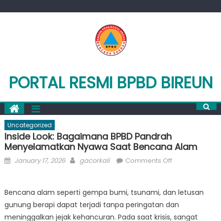
Skip
to
content
PORTAL RESMI BPBD BIREUN
Uncategorized
Inside Look: Bagaimana BPBD Pandrah
Menyelamatkan Nyawa Saat Bencana Alam
Posted
Author
on
January 17, 2026
gacorkali
Comments Off
on
Inside
Look:
Bencana alam seperti gempa bumi, tsunami, dan letusan
Bagaimana
gunung berapi dapat terjadi tanpa peringatan dan
BPBD
Pandrah
meninggalkan jejak kehancuran. Pada saat krisis, sangat